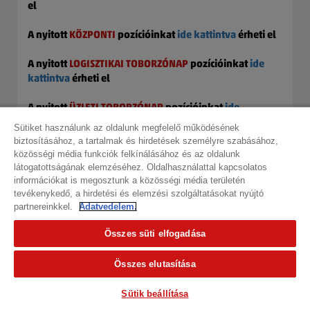
el
A nyitott
KÖZPONTI
pozícióinkat
ide kattintva
érheti el
A nyitott
LOGISZTIKAI TOBORZÓNAP
pozícióinkat
ide
kattintva
érheti el
A nyitott
ÜZLETI TOBORZÓNAP
pozícióinkat
ide
kattintva
érheti el
Sütiket használunk az oldalunk megfelelő működésének
biztosításához, a tartalmak és hirdetések személyre szabásához,
közösségi média funkciók felkínálásához és az oldalunk
látogatottságának elemzéséhez. Oldalhasználattal kapcsolatos
információkat is megosztunk a közösségi média területén
tevékenykedő, a hirdetési és elemzési szolgáltatásokat nyújtó
Keresés az álláshirdetések között
partnereinkkel.
Adatvedelem.
Részletes keresés
Összes süti elfogadása
Kulcsszavak:
Összes elutasítása
Sütik beállítása
Karrierszint: