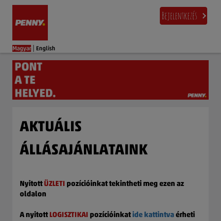
Bejelentkezés
|
Magyar
English
AKTUÁLIS
ÁLLÁSAJÁNLATAINK
Nyitott
ÜZLETI
pozícióinkat tekintheti meg ezen az
oldalon
A nyitott
LOGISZTIKAI
pozícióinkat
ide kattintva
érheti