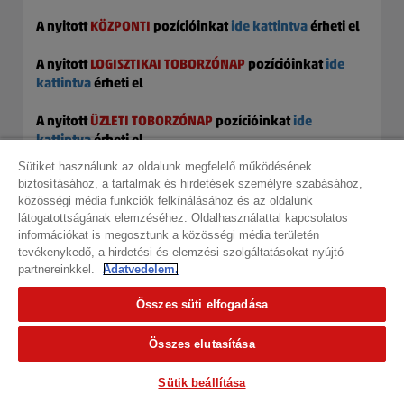
A nyitott
KÖZPONTI
pozícióinkat
ide kattintva
érheti el
A nyitott
LOGISZTIKAI TOBORZÓNAP
pozícióinkat
ide
kattintva
érheti el
A nyitott
ÜZLETI TOBORZÓNAP
pozícióinkat
ide
kattintva
érheti el
Sütiket használunk az oldalunk megfelelő működésének
biztosításához, a tartalmak és hirdetések személyre szabásához,
közösségi média funkciók felkínálásához és az oldalunk
látogatottságának elemzéséhez. Oldalhasználattal kapcsolatos
információkat is megosztunk a közösségi média területén
Keresés az álláshirdetések között
tevékenykedő, a hirdetési és elemzési szolgáltatásokat nyújtó
Részletes keresés
partnereinkkel.
Adatvedelem.
Kulcsszavak:
Összes süti elfogadása
Összes elutasítása
Karrierszint:
Sütik beállítása
Kérem válasszon