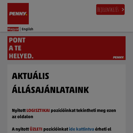
Bejelentkezés
|
Magyar
English
AKTUÁLIS
ÁLLÁSAJÁNLATAINK
Nyitott
LOGISZTIKAI
pozícióinkat tekintheti meg ezen
az oldalon
A nyitott
ÜZLETI
pozícióinkat
ide kattintva
érheti el